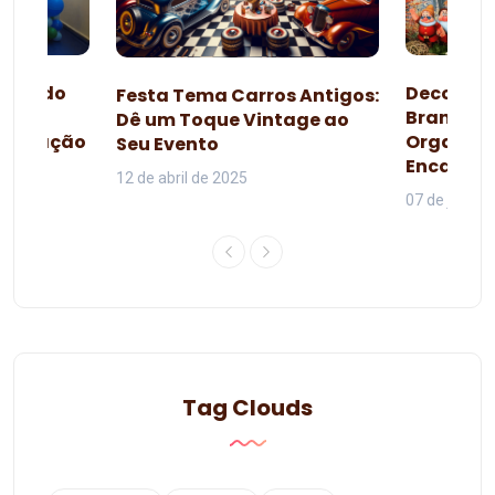
esta do
Decoraçã
Festa Tema Carros Antigos:
omo
Branca d
Dê um Toque Vintage ao
lebração
Organiza
Seu Evento
da
Encanta
12 de abril de 2025
07 de junho 
Tag Clouds