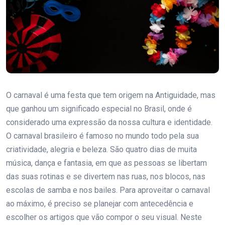
O carnaval é uma festa que tem origem na Antiguidade, mas
que ganhou um significado especial no Brasil, onde é
considerado uma expressão da nossa cultura e identidade.
O carnaval brasileiro é famoso no mundo todo pela sua
criatividade, alegria e beleza. São quatro dias de muita
música, dança e fantasia, em que as pessoas se libertam
das suas rotinas e se divertem nas ruas, nos blocos, nas
escolas de samba e nos bailes. Para aproveitar o carnaval
ao máximo, é preciso se planejar com antecedência e
escolher os artigos que vão compor o seu visual. Neste