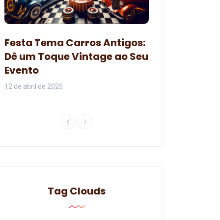
Decoração pa
Festa Tema Carros Antigos:
Branca de Ne
Dê um Toque Vintage ao Seu
Organizar um
Evento
Encantadora
12 de abril de 2025
07 de junho de 2024
Tag Clouds