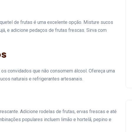
quetel de frutas é uma excelente opção. Misture sucos
Decoração para Festa do
cujá, e adicione pedaços de frutas frescas. Sirva com
Patati Patatá: Como
Organizar uma Celebração
Colorida e Animada
os
07 de junho de 2024
a os convidados que não consomem álcool. Ofereça uma
ucos naturais e refrigerantes artesanais.
escante. Adicione rodelas de frutas, ervas frescas e até
inações populares incluem limão e hortelã, pepino e