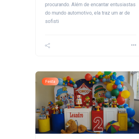
procurando. Além de encantar entusiastas
do mundo automotivo, ela traz um ar de
sofisti
Festa