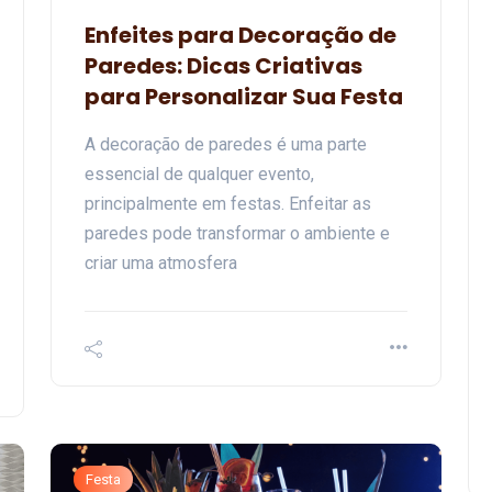
Enfeites para Decoração de
Paredes: Dicas Criativas
Festa
para Personalizar Sua Festa
A decoração de paredes é uma parte
essencial de qualquer evento,
principalmente em festas. Enfeitar as
paredes pode transformar o ambiente e
Decoração para Festa do
criar uma atmosfera
Patati Patatá: Como
Organizar uma Celebração
Colorida e Animada
07 de junho de 2024
Festa