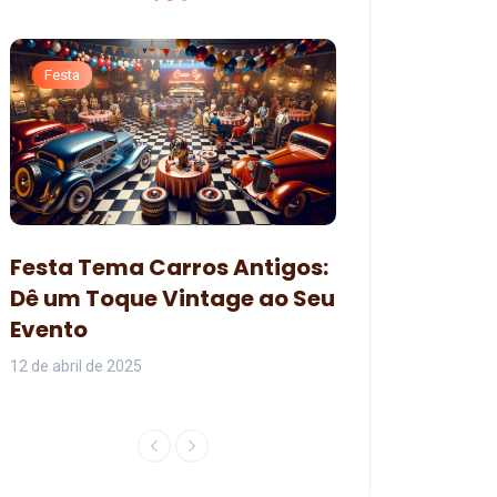
Festa
Festa
Decoração pa
Festa Tema Carros Antigos:
Branca de Ne
Dê um Toque Vintage ao Seu
Organizar um
Evento
Encantadora
12 de abril de 2025
07 de junho de 2024