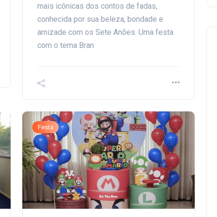
mais icônicas dos contos de fadas,
conhecida por sua beleza, bondade e
amizade com os Sete Anões. Uma festa
com o tema Bran
Festa