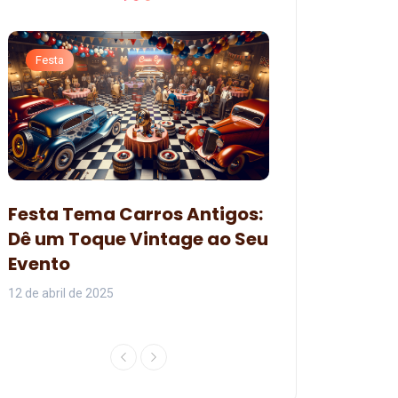
Festa
Festa
Decoração pa
Festa Tema Carros Antigos:
Branca de Ne
Dê um Toque Vintage ao Seu
Organizar um
Evento
Encantadora
12 de abril de 2025
07 de junho de 2024