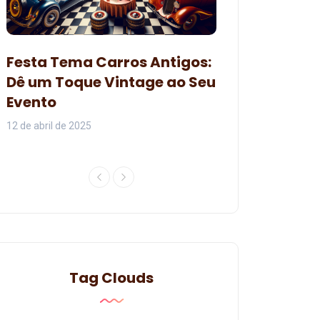
Decoração pa
Festa Tema Carros Antigos:
Branca de Ne
Dê um Toque Vintage ao Seu
Organizar um
Evento
Encantadora
12 de abril de 2025
07 de junho de 2024
Tag Clouds