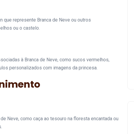
gn que represente Branca de Neve ou outros
Decoração para Festa do
lhos ou o castelo.
Patati Patatá: Como
Organizar uma Celebração
Colorida e Animada
associadas à Branca de Neve, como sucos vermelhos,
07 de junho de 2024
ulos personalizados com imagens da princesa.
enimento
a de Neve, como caça ao tesouro na floresta encantada ou
.