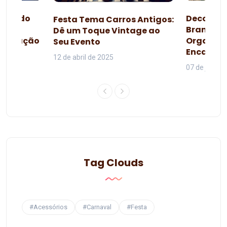
esta do
Decoraçã
Festa Tema Carros Antigos:
omo
Branca d
Dê um Toque Vintage ao
lebração
Organiza
Seu Evento
da
Encanta
12 de abril de 2025
07 de junho 
Tag Clouds
#Acessórios
#Carnaval
#Festa