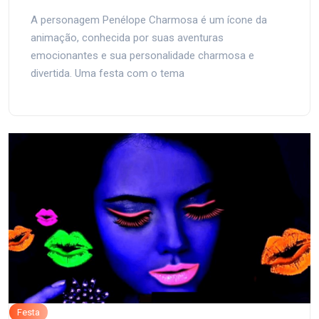
A personagem Penélope Charmosa é um ícone da
animação, conhecida por suas aventuras
emocionantes e sua personalidade charmosa e
divertida. Uma festa com o tema
Festa