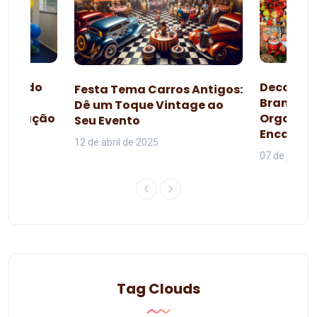
esta do
Decoraçã
Festa Tema Carros Antigos:
omo
Branca d
Dê um Toque Vintage ao
lebração
Organiza
Seu Evento
da
Encanta
12 de abril de 2025
07 de junho 
Tag Clouds