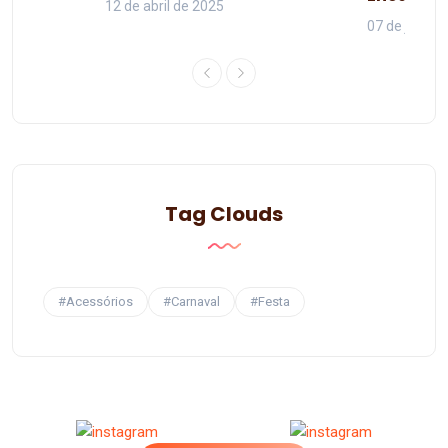
12 de abril de 2025
07 de junho 
Tag Clouds
#Acessórios
#Carnaval
#Festa