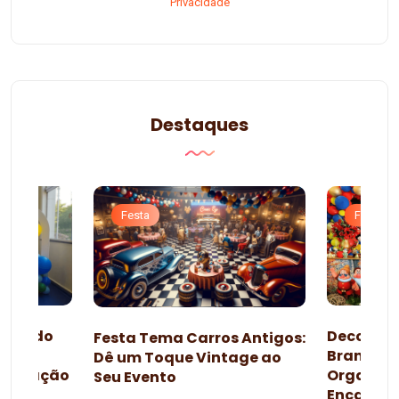
Privacidade
Destaques
Festa
Festa
esta do
Decoraçã
Festa Tema Carros Antigos:
omo
Branca d
Dê um Toque Vintage ao
lebração
Organiza
Seu Evento
da
Encanta