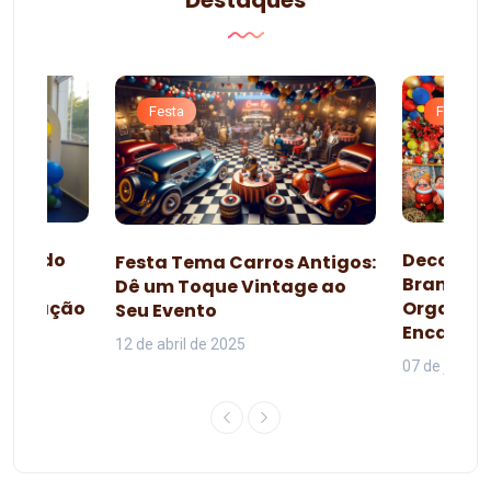
Festa
Festa
esta do
Decoraçã
Festa Tema Carros Antigos:
omo
Branca d
Dê um Toque Vintage ao
lebração
Organiza
Seu Evento
da
Encanta
12 de abril de 2025
07 de junho 