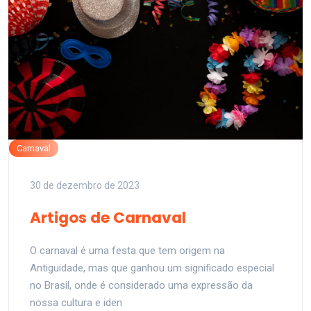
Carnaval
30 de dezembro de 2023
Artigos de Carnaval
O carnaval é uma festa que tem origem na
Antiguidade, mas que ganhou um significado especial
no Brasil, onde é considerado uma expressão da
nossa cultura e iden