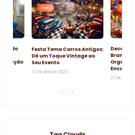
Festa
Festa
esta do
Decoraçã
Festa Tema Carros Antigos:
omo
Branca d
Dê um Toque Vintage ao
lebração
Organiza
Seu Evento
da
Encanta
12 de abril de 2025
07 de junho 
Tag Clouds