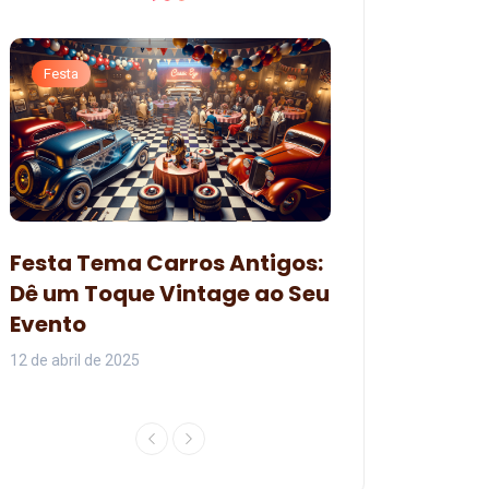
Festa
Festa
Decoração pa
Festa Tema Carros Antigos:
Branca de Ne
Dê um Toque Vintage ao Seu
Organizar um
Evento
Encantadora
12 de abril de 2025
07 de junho de 2024