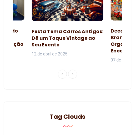
esta do
Decoraçã
Festa Tema Carros Antigos:
omo
Branca d
Dê um Toque Vintage ao
lebração
Organiza
Seu Evento
da
Encanta
12 de abril de 2025
07 de junho 
Tag Clouds