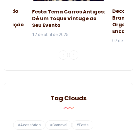
esta do
Decoraçã
Festa Tema Carros Antigos:
omo
Branca d
Dê um Toque Vintage ao
lebração
Organiza
Seu Evento
da
Encanta
12 de abril de 2025
07 de junho 
Tag Clouds
#Acessórios
#Carnaval
#Festa