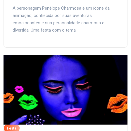
A personagem Penélope Charmosa é um ícone da
animação, conhecida por suas aventuras
emocionantes e sua personalidade charmosa e
divertida. Uma festa com o tema
Festa