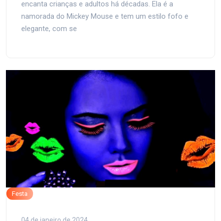
encanta crianças e adultos há décadas. Ela é a
namorada do Mickey Mouse e tem um estilo fofo e
elegante, com se
Festa
04 de janeiro de 2024