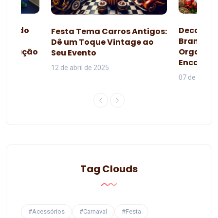
esta do
Decoraçã
Festa Tema Carros Antigos:
omo
Branca d
Dê um Toque Vintage ao
lebração
Organiza
Seu Evento
da
Encanta
12 de abril de 2025
07 de junho 
Tag Clouds
#Acessórios
#Carnaval
#Festa