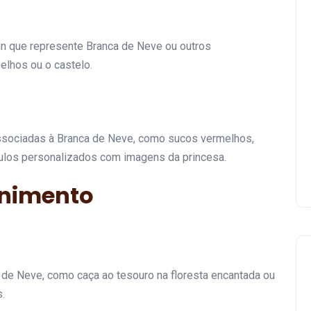
gn que represente Branca de Neve ou outros
Decoração para Festa do
lhos ou o castelo.
Patati Patatá: Como
Organizar uma Celebração
Colorida e Animada
associadas à Branca de Neve, como sucos vermelhos,
07 de junho de 2024
ulos personalizados com imagens da princesa.
enimento
a de Neve, como caça ao tesouro na floresta encantada ou
.