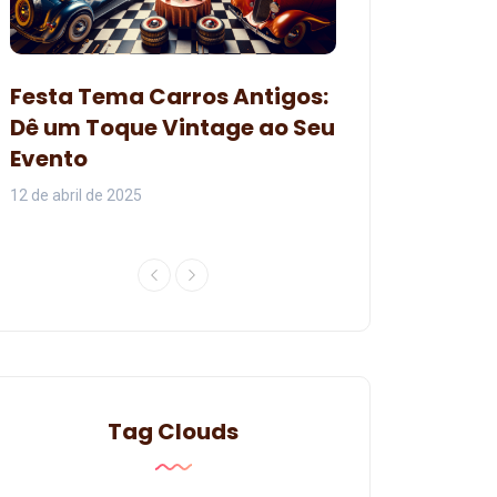
Decoração pa
Festa Tema Carros Antigos:
Branca de Ne
Dê um Toque Vintage ao Seu
Organizar um
Evento
Encantadora
12 de abril de 2025
07 de junho de 2024
Tag Clouds