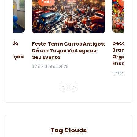
Festa
Festa
esta do
Decoraçã
Festa Tema Carros Antigos:
omo
Branca d
Dê um Toque Vintage ao
lebração
Organiza
Seu Evento
da
Encanta
12 de abril de 2025
07 de junho 
Tag Clouds