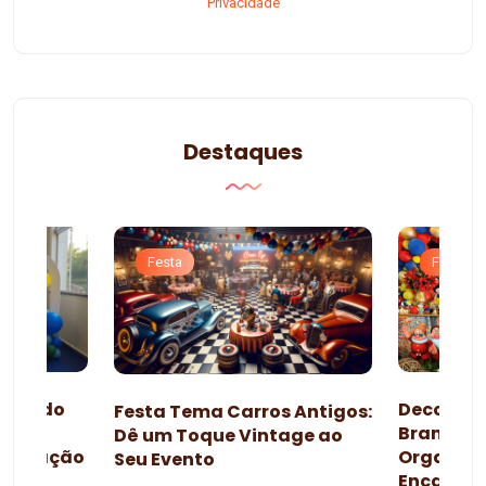
Privacidade
Destaques
Festa
Festa
esta do
Decoraçã
Festa Tema Carros Antigos:
omo
Branca d
Dê um Toque Vintage ao
lebração
Organiza
Seu Evento
da
Encanta