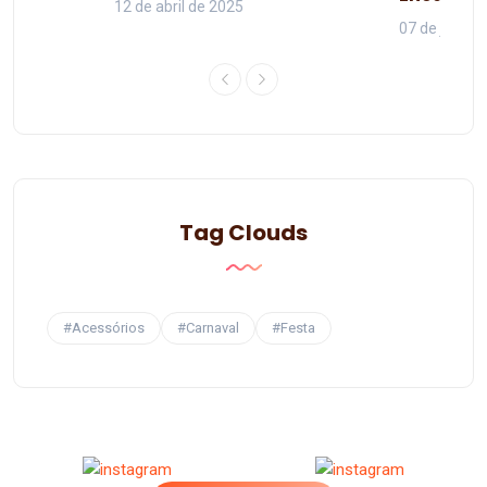
12 de abril de 2025
07 de junho 
Tag Clouds
#Acessórios
#Carnaval
#Festa