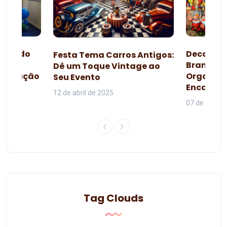
esta do
Decoraçã
Festa Tema Carros Antigos:
omo
Branca d
Dê um Toque Vintage ao
lebração
Organiza
Seu Evento
da
Encanta
12 de abril de 2025
07 de junho 
Tag Clouds