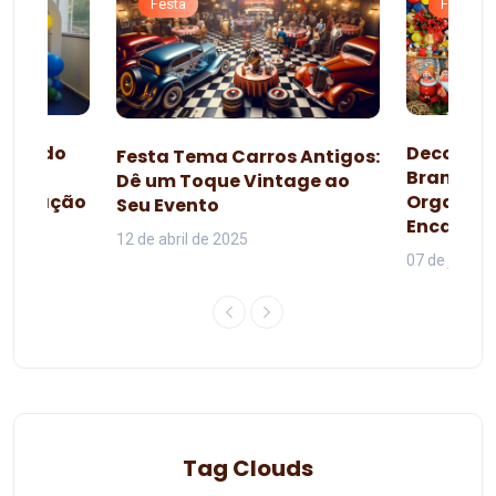
Festa
Festa
esta do
Decoraçã
Festa Tema Carros Antigos:
omo
Branca d
Dê um Toque Vintage ao
lebração
Organiza
Seu Evento
da
Encanta
12 de abril de 2025
07 de junho 
Tag Clouds