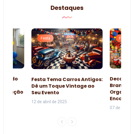
Destaques
Festa
Festa
esta do
Decoraçã
Festa Tema Carros Antigos:
omo
Branca d
Dê um Toque Vintage ao
lebração
Organiza
Seu Evento
da
Encanta
12 de abril de 2025
07 de junho 