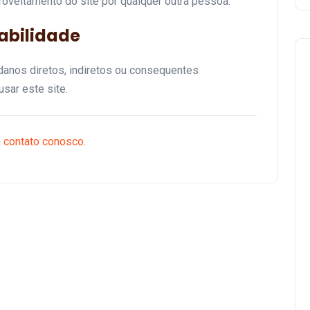
aproveitamento do site por qualquer outra pessoa.
abilidade
anos diretos, indiretos ou consequentes
sar este site.
m
contato conosco
.