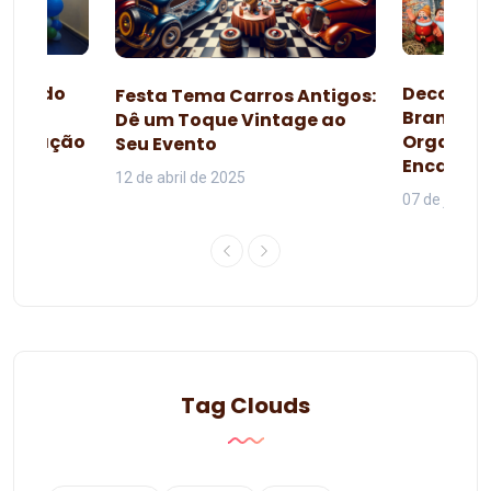
esta do
Decoraçã
Festa Tema Carros Antigos:
omo
Branca d
Dê um Toque Vintage ao
lebração
Organiza
Seu Evento
da
Encanta
12 de abril de 2025
07 de junho 
Tag Clouds