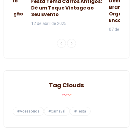
esta do
Decoraçã
Festa Tema Carros Antigos:
omo
Branca d
Dê um Toque Vintage ao
lebração
Organiza
Seu Evento
da
Encanta
12 de abril de 2025
07 de junho 
Tag Clouds
#Acessórios
#Carnaval
#Festa